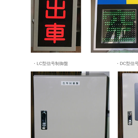
・LC型信号制御盤 ・DC